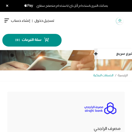
×
يمكنك التبرع باستخدام (أبل باي) باستخدام متصفح سفاري
تسجيل دخول
|
إنشاء حساب
سلة التبرعات
)
0
(
تبرع سريع
الرئيسية
الحسابات البنكية
مصرف الراجحي