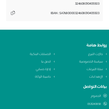
324608010405503
IBAN : SA7680000324608010405503
روابط هامة
حالات التبرع
الحسابات البنكية
سياسة الخصوصية
اتصل بنا
سلة التبرعات
إدارة حسابي
الإهداءات
حاسبة الزكاة
بيانات التواصل
الجموم
0531240858