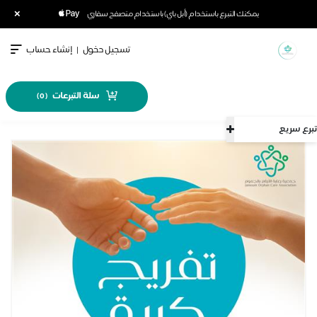
×
يمكنك التبرع باستخدام (أبل باي) باستخدام متصفح سفاري
تسجيل دخول
|
إنشاء حساب
سلة التبرعات
)
0
(
تبرع سريع