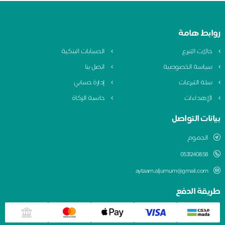
روابط هامة
حالات التبرع
الحسابات البنكية
سياسة الخصوصية
اتصل بنا
سلة التبرعات
إدارة حسابي
الإهداءات
حاسبة الزكاة
بيانات التواصل
الجموم
0531240858
aytaam.aljumum@gmail.com
طريقة الدفع